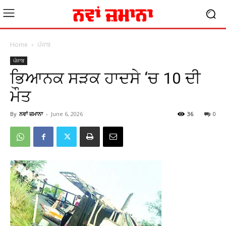
Home
ਪੰਜਾਬ
ਪੰਜਾਬ
ਭਿਆਨਕ ਸੜਕ ਹਾਦਸੇ ‘ਚ 10 ਦੀ
ਮੌਤ
By
ਨਵਾਂ ਜ਼ਮਾਨਾ
-
June 6, 2026
36
0