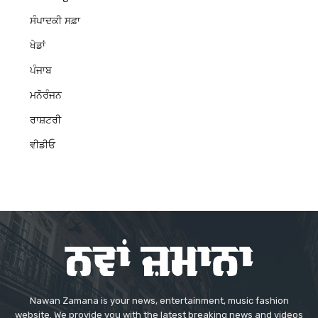
ਸੰਪਾਦਕੀ ਸਫ਼ਾ
ਖੇਡਾਂ
ਪੰਜਾਬ
ਮਨੋਰੰਜਨ
ਰਾਸ਼ਟਰੀ
ਵੀਡੀਓ
Nawan Zamana is your news, entertainment, music fashion
website. We provide you with the latest breaking news and videos