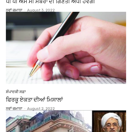
ਪੀ ਪੀ ਐੱਸ ਸੀ ਮੈਂਬਰਾਂ ਦੀ ਗਿਣਤੀ ਅੱਧੀ ਹੋਵੇਗੀ
ਨਵਾਂ ਜ਼ਮਾਨਾ
-
August 3, 2022
ਸੰਪਾਦਕੀ ਸਫ਼ਾ
ਫਿਰਕੂ ਏਕਤਾ ਦੀਆਂ ਮਿਸਾਲਾਂ
ਨਵਾਂ ਜ਼ਮਾਨਾ
-
August 2, 2022