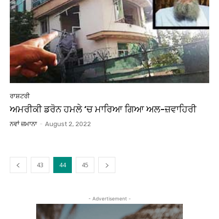
ਰਾਸ਼ਟਰੀ
ਅਮਰੀਕੀ ਡਰੋਨ ਹਮਲੇ ‘ਚ ਮਾਰਿਆ ਗਿਆ ਅਲ-ਜ਼ਵਾਹਿਰੀ
ਨਵਾਂ ਜ਼ਮਾਨਾ
-
August 2, 2022
43
44
45
- Advertisement -