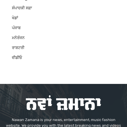
ਸੰਪਾਦਕੀ ਸਫ਼ਾ
ਖੇਡਾਂ
ਪੰਜਾਬ
ਮਨੋਰੰਜਨ
ਰਾਸ਼ਟਰੀ
ਵੀਡੀਓ
Nawan Zamana is your news, entertainment, music fashion
website. We provide you with the latest breaking news and videos