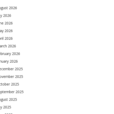
ugust 2026
ly 2026
une 2026
ay 2026
ril 2026
arch 2026
ebruary 2026
nuary 2026
ecember 2025
ovember 2025
ctober 2025
eptember 2025
ugust 2025
ly 2025