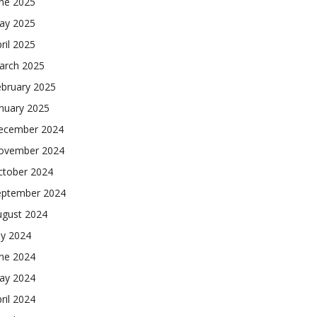
une 2025
ay 2025
ril 2025
arch 2025
ebruary 2025
nuary 2025
ecember 2024
ovember 2024
ctober 2024
eptember 2024
ugust 2024
ly 2024
une 2024
ay 2024
ril 2024