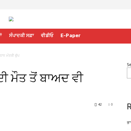
ਾਂ
ਸੰਪਾਦਕੀ ਸਫ਼ਾ
ਵੀਡੀਓ
E-Paper
ਾਨ ਮੰਤਰੀ ਚੁੱਪ
S
 ਮੌਤ ਤੋਂ ਬਾਅਦ ਵੀ
42
0
R
ਭਾ