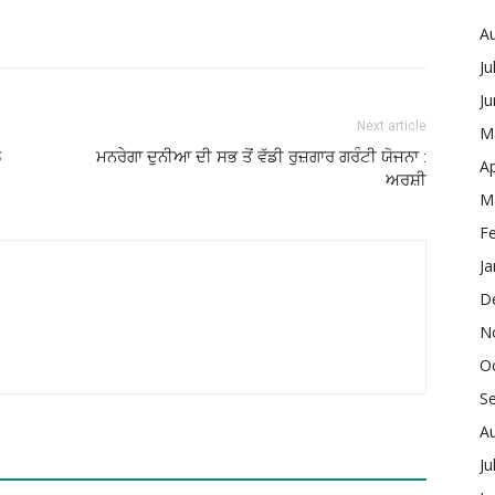
A
Ju
J
Next article
M
ਲ
ਮਨਰੇਗਾ ਦੁਨੀਆ ਦੀ ਸਭ ਤੋਂ ਵੱਡੀ ਰੁਜ਼ਗਾਰ ਗਰੰਟੀ ਯੋਜਨਾ :
Ap
ਅਰਸ਼ੀ
M
F
Ja
D
N
O
S
A
Ju