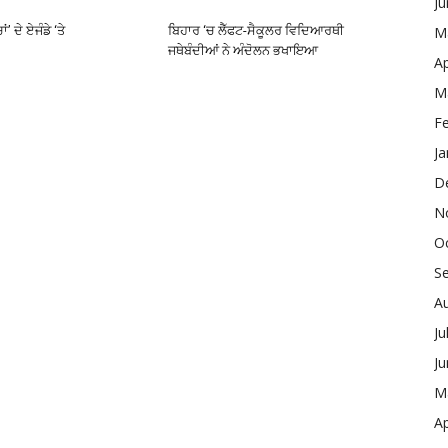
J
’ ਦੇ ਏਜੰਡੇ ‘ਤੇ
ਬਿਹਾਰ ‘ਚ ਲੈੱਫਟ-ਸੈਕੂਲਰ ਵਿਦਿਆਰਥੀ
M
ਜਥੇਬੰਦੀਆਂ ਨੇ ਅੰਦੋਲਨ ਭਖਾਇਆ
Ap
M
F
Ja
D
N
O
S
A
Ju
J
M
Ap