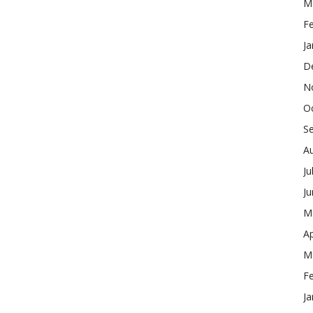
M
F
Ja
D
N
O
S
A
Ju
J
M
Ap
M
F
Ja