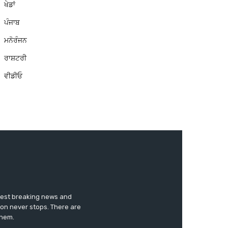
ਖੇਡਾਂ
ਪੰਜਾਬ
ਮਨੋਰੰਜਨ
ਰਾਸ਼ਟਰੀ
ਵੀਡੀਓ
test breaking news and
ion never stops. There are
them.