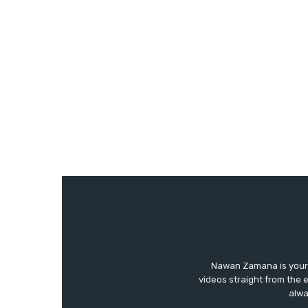
Nawan Zamana is your 
videos straight from the 
alwa