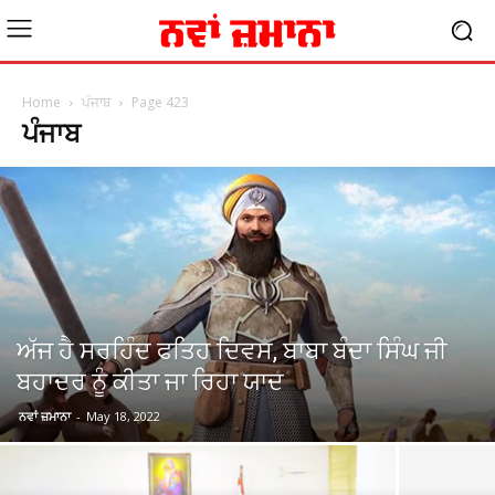
Home
ਪੰਜਾਬ
Page 423
ਪੰਜਾਬ
ਅੱਜ ਹੈ ਸਰਹਿੰਦ ਫਤਿਹ ਦਿਵਸ, ਬਾਬਾ ਬੰਦਾ ਸਿੰਘ ਜੀ
ਬਹਾਦਰ ਨੂੰ ਕੀਤਾ ਜਾ ਰਿਹਾ ਯਾਦ
ਨਵਾਂ ਜ਼ਮਾਨਾ
-
May 18, 2022