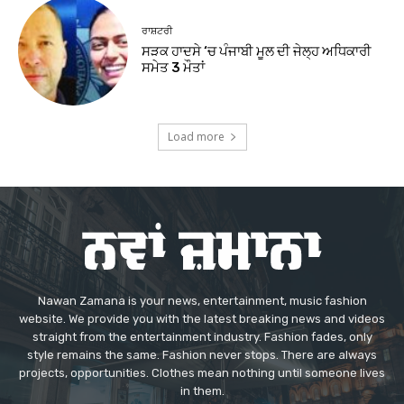
ਰਾਸ਼ਟਰੀ
ਸੜਕ ਹਾਦਸੇ ‘ਚ ਪੰਜਾਬੀ ਮੂਲ ਦੀ ਜੇਲ੍ਹ ਅਧਿਕਾਰੀ
ਸਮੇਤ 3 ਮੌਤਾਂ
Load more
Nawan Zamana is your news, entertainment, music fashion
website. We provide you with the latest breaking news and videos
straight from the entertainment industry. Fashion fades, only
style remains the same. Fashion never stops. There are always
projects, opportunities. Clothes mean nothing until someone lives
in them.