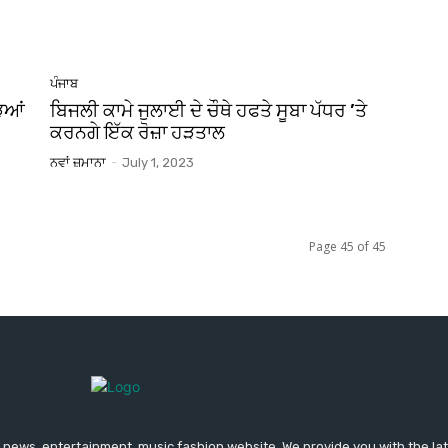
ਪੰਜਾਬ
ੜਿਆਂ
ਬਿਜਲੀ ਕਾਮੇ ਜੁਲਾਈ ਦੇ ਚੌਥੇ ਹਫਤੇ ਸੂਬਾ ਪੱਧਰ ’ਤੇ
ਕਰਨਗੇ ਇੱਕ ਰੋਜ਼ਾ ਹੜਤਾਲ
ਨਵਾਂ ਜ਼ਮਾਨਾ
-
July 1, 2023
Page 45 of 45
news, entertainment, music fashion website. We provide you with the la