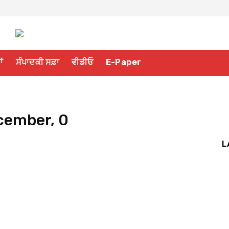
ਾਂ
ਸੰਪਾਦਕੀ ਸਫ਼ਾ
ਵੀਡੀਓ
E-Paper
cember, 0
L