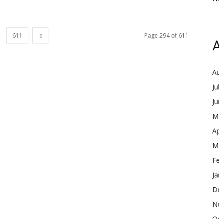
611
Page 294 of 611
A
A
Ju
J
M
Ap
M
F
Ja
D
N
O