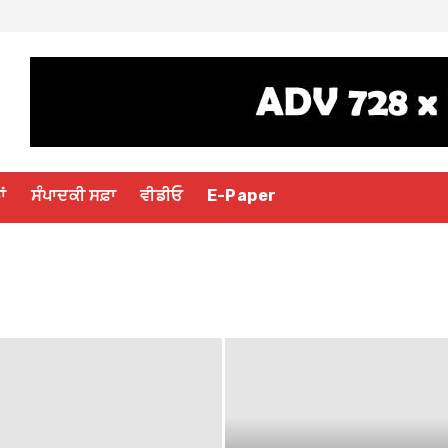
ਾਂ
ਸੰਪਾਦਕੀ ਸਫ਼ਾ
ਵੀਡੀਓ
E-Paper