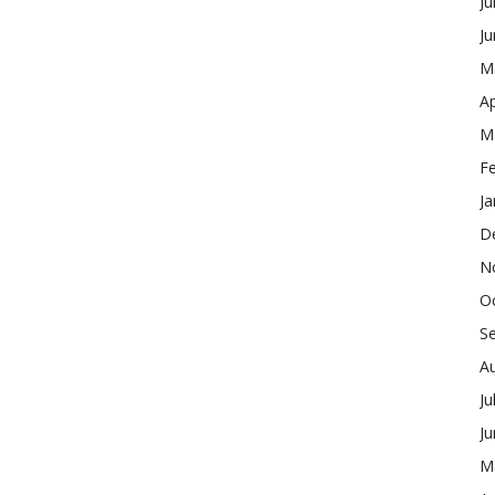
Ju
J
M
Ap
M
F
Ja
D
N
O
S
A
Ju
J
M