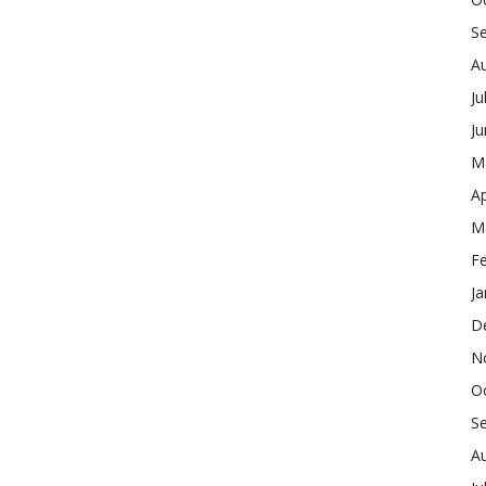
S
A
Ju
J
M
Ap
M
F
Ja
D
N
O
S
A