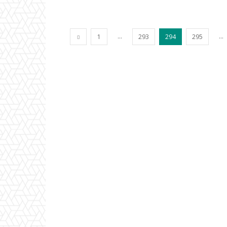
...
...
1
293
294
295