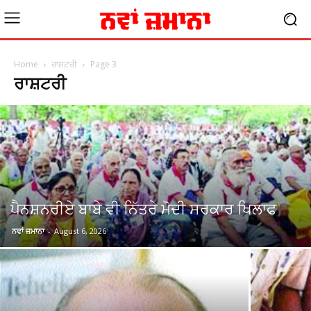
Home
ਰਾਸ਼ਟਰੀ
Page 3
ਰਾਸ਼ਟਰੀ
ਪੈਨਸ਼ਨਰੀਏ ਬਾਬੇ ਵੀ ਨਿੱਤਰੇ ਮੋਦੀ ਸਰਕਾਰ ਖਿਲਾਫ
ਨਵਾਂ ਜ਼ਮਾਨਾ
-
August 6, 2026