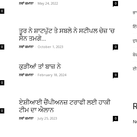
ਨਵਾਂ ਜ਼ਮਾਨਾ
-
May 24, 2022
0
0
ਭਾ
ਇੱ
ਤੂਰ ਨੇ ਸ਼ਾਟਪੁੱਟ ਤੇ ਸਬਲੇ ਨੇ ਸਟੀਪਲ ਚੇਜ਼ ’ਚ
ਸੋਨ ਤਮਗੇ...
ਦੁ
ਨਵਾਂ ਜ਼ਮਾਨਾ
-
October 1, 2023
0
0
ਬੇ
ਕੁੜੀਆਂ ਤਾਂ ਬਾਜ਼ ਨੇ
ਈ-
ਨਵਾਂ ਜ਼ਮਾਨਾ
-
February 18, 2024
0
0
ਏਸ਼ੀਆਈ ਚੈਂਪੀਅਨਜ਼ ਟਰਾਫੀ ਲਈ ਹਾਕੀ
ਟੀਮ ਦਾ ਐਲਾਨ
0
ਨਵਾਂ ਜ਼ਮਾਨਾ
-
July 25, 2023
0
N