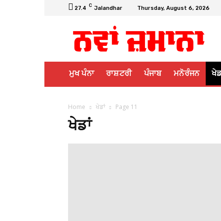
C
27.4
Jalandhar
Thursday, August 6, 2026
ਮੁਖ ਪੰਨਾ
ਰਾਸ਼ਟਰੀ
ਪੰਜਾਬ
ਮਨੋਰੰਜਨ
ਖੇਡ
Home
ਖੇਡਾਂ
Page 11
ਖੇਡਾਂ