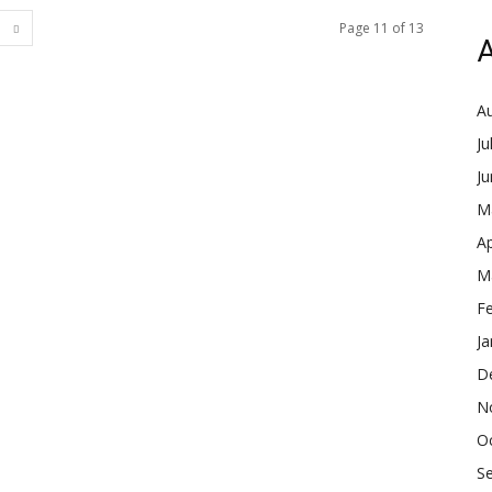
Page 11 of 13
A
A
Ju
J
M
Ap
M
F
Ja
D
N
O
S