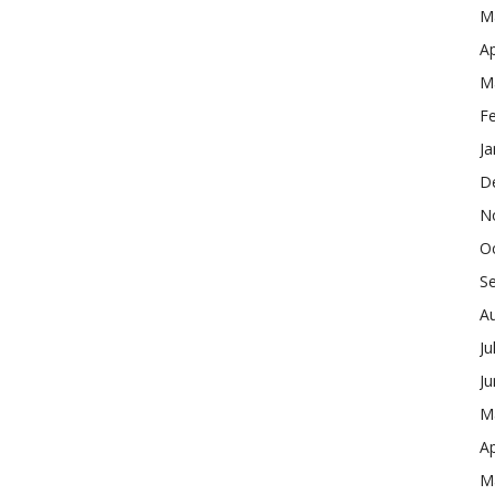
M
Ap
M
F
Ja
D
N
O
S
A
Ju
J
M
Ap
M