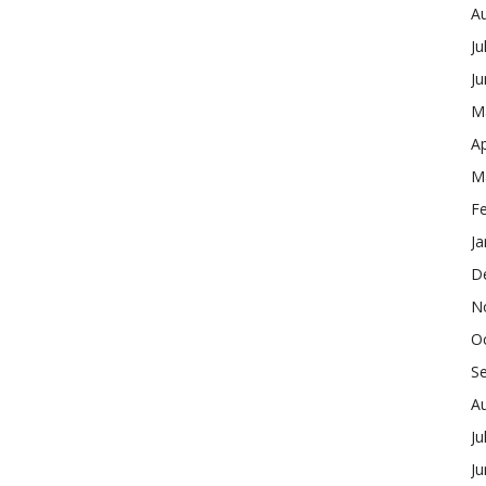
A
Ju
J
M
Ap
M
F
Ja
D
N
O
S
A
Ju
J