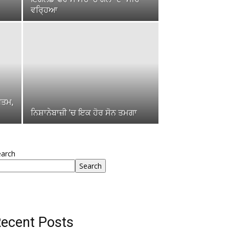
ਵਰ੍ਹਿਆ
ਖਤਮ,
ਨਿਸ਼ਾਨੇਬਾਜ਼ੀ ’ਚ ਇਕ ਹੋਰ ਸੋਨ ਤਮਗਾ
earch
Search
ecent Posts