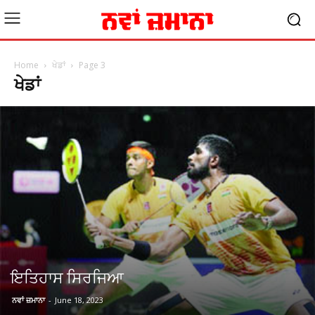
Home
ਖੇਡਾਂ
Page 3
ਖੇਡਾਂ
ਇਤਿਹਾਸ ਸਿਰਜਿਆ
ਨਵਾਂ ਜ਼ਮਾਨਾ
-
June 18, 2023