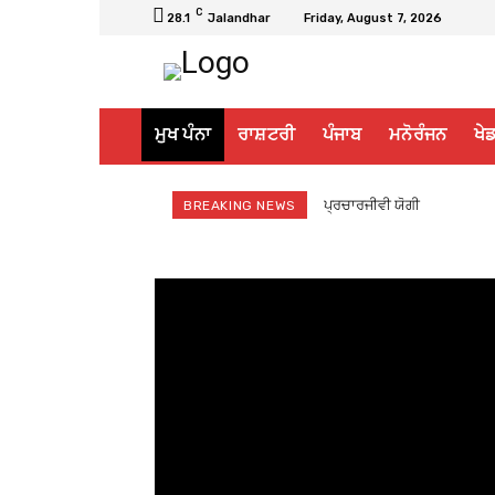
C
28.1
Jalandhar
Friday, August 7, 2026
ਮੁਖ ਪੰਨਾ
ਰਾਸ਼ਟਰੀ
ਪੰਜਾਬ
ਮਨੋਰੰਜਨ
ਖੇਡ
ਪ੍ਰਚਾਰਜੀਵੀ ਯੋਗੀ
BREAKING NEWS