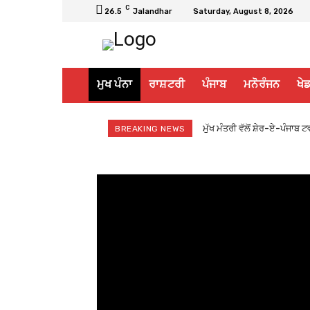
C
26.5
Jalandhar
Saturday, August 8, 2026
ਮੁਖ ਪੰਨਾ
ਰਾਸ਼ਟਰੀ
ਪੰਜਾਬ
ਮਨੋਰੰਜਨ
ਖੇਡ
ਮੁੱਖ ਮੰਤਰੀ ਵੱਲੋਂ ਸ਼ੇਰ-ਏ-ਪੰਜਾਬ
BREAKING NEWS